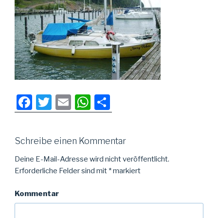
F
T
E
W
T
a
wi
m
h
eil
c
tt
ail
at
e
Schreibe einen Kommentar
e
er
s
n
b
A
Deine E-Mail-Adresse wird nicht veröffentlicht.
Erforderliche Felder sind mit
*
markiert
o
p
o
p
Kommentar
k