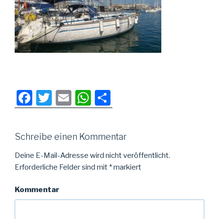
F
T
E
W
T
a
wi
m
h
eil
c
tt
ail
at
e
Schreibe einen Kommentar
e
er
s
n
b
A
Deine E-Mail-Adresse wird nicht veröffentlicht.
Erforderliche Felder sind mit
*
markiert
o
p
o
p
Kommentar
k