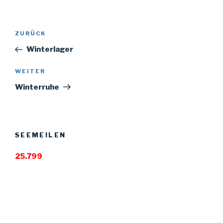
Beitragsnavigation
ZURÜCK
Vorheriger
Beitrag
Winterlager
WEITER
Nächster
Beitrag
Winterruhe
SEEMEILEN
25.799