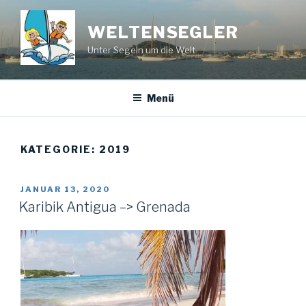
Zum
Inhalt
WELTENSEGLER
springen
Unter Segeln um die Welt
Menü
KATEGORIE: 2019
VERÖFFENTLICHT
JANUAR 13, 2020
AM
Karibik Antigua –> Grenada