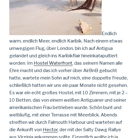
Endlich
warm, endlich Meer, endlich Karibik. Nach einem etwas
umwegigen Flug, über London, bin ich auf Antigua
gelandet und gleich ins Karibikflair hineinkatapultiert
worden. Im
Hostel Waterfront
, das seinem Namen alle
Ehre macht und das ich vorher über AirBnB gebucht
hatte, wartete mein Sohn auf mich, eine doppelte Freude,
schließlich hatten wir uns ein paar Monate nicht gesehen.
Es war ein echt großes Hostel, mit 10 Zimmern, mit je 2 –
10 Betten, das von einem weißen Antiguaner und seiner
amerikanischen Frau betrieben wurde. Schön bunt und
weitläufig, mit einer Terrasse mit Meerblick. Abends
streiften wir durch Falmouth Harbour und warteten auf
die Ankunft von
Hector
, der mit der Salty Dawg Rallye
aus Virginia ankommen sollte. Eigentlich wollte ich ja