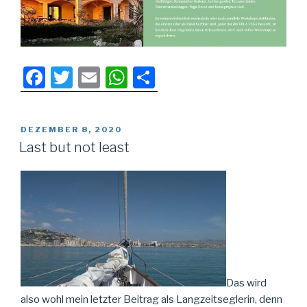
F
T
E
W
T
a
wi
m
h
eil
c
tt
ail
at
e
VERÖFFENTLICHT
DEZEMBER 8, 2020
e
er
s
n
AM
Last but not least
b
A
o
p
o
p
k
Das wird
also wohl mein letzter Beitrag als Langzeitseglerin, denn